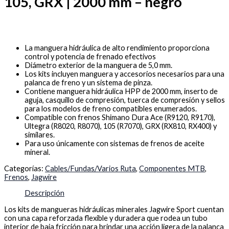
105, GRX | 2000 mm – negro
La manguera hidráulica de alto rendimiento proporciona
control y potencia de frenado efectivos
Diámetro exterior de la manguera de 5,0 mm.
Los kits incluyen manguera y accesorios necesarios para una
palanca de freno y un sistema de pinza.
Contiene manguera hidráulica HPP de 2000 mm, inserto de
aguja, casquillo de compresión, tuerca de compresión y sellos
para los modelos de freno compatibles enumerados.
Compatible con frenos Shimano Dura Ace (R9120, R9170),
Ultegra (R8020, R8070), 105 (R7070), GRX (RX810, RX400) y
similares.
Para uso únicamente con sistemas de frenos de aceite
mineral.
Categorías:
Cables/Fundas/Varios Ruta
,
Componentes MTB
,
Frenos
,
Jagwire
Descripción
Los kits de mangueras hidráulicas minerales Jagwire Sport cuentan
con una capa reforzada flexible y duradera que rodea un tubo
interior de baja fricción para brindar una acción ligera de la palanca