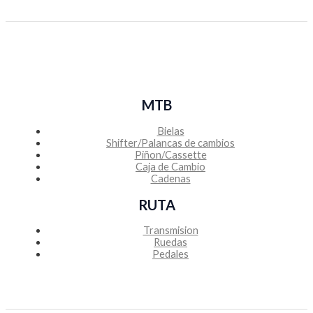
MTB
Bielas
Shifter/Palancas de cambios
Piñon/Cassette
Caja de Cambio
Cadenas
RUTA
Transmision
Ruedas
Pedales