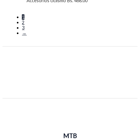
Accesorios ciclismo
Bs.
468.00
1
2
3
→
MTB