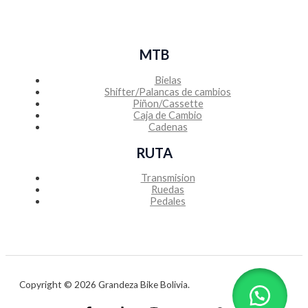
MTB
Bielas
Shifter/Palancas de cambios
Piñon/Cassette
Caja de Cambio
Cadenas
RUTA
Transmision
Ruedas
Pedales
Copyright © 2026 Grandeza Bike Bolivia.