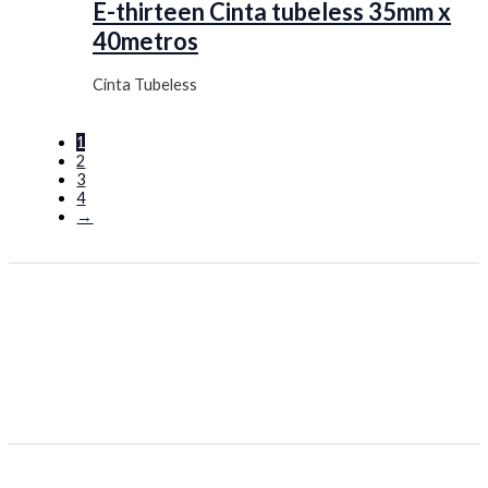
E-thirteen Cinta tubeless 35mm x
40metros
Cinta Tubeless
1
2
3
4
→