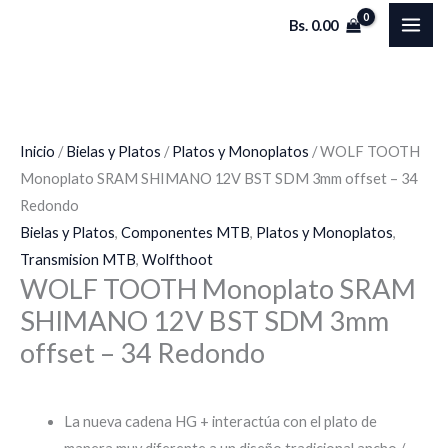
Ir
Bs.
0.00
al
contenido
Inicio
/
Bielas y Platos
/
Platos y Monoplatos
/ WOLF TOOTH
Monoplato SRAM SHIMANO 12V BST SDM 3mm offset – 34
Redondo
Bielas y Platos
,
Componentes MTB
,
Platos y Monoplatos
,
Transmision MTB
,
Wolfthoot
WOLF TOOTH Monoplato SRAM
SHIMANO 12V BST SDM 3mm
offset – 34 Redondo
La nueva cadena HG + interactúa con el plato de