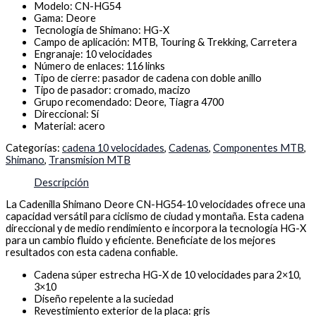
Modelo: CN-HG54
Gama: Deore
Tecnología de Shimano: HG-X
Campo de aplicación: MTB, Touring & Trekking, Carretera
Engranaje: 10 velocidades
Número de enlaces: 116 links
Tipo de cierre: pasador de cadena con doble anillo
Tipo de pasador: cromado, macizo
Grupo recomendado: Deore, Tiagra 4700
Direccional: Sí
Material: acero
Categorías:
cadena 10 velocidades
,
Cadenas
,
Componentes MTB
,
Shimano
,
Transmision MTB
Descripción
La Cadenilla Shimano Deore CN-HG54-10 velocidades ofrece una
capacidad versátil para ciclismo de ciudad y montaña. Esta cadena
direccional y de medio rendimiento e incorpora la tecnología HG-X
para un cambio fluido y eficiente. Beneficiate de los mejores
resultados con esta cadena confiable.
Cadena súper estrecha HG-X de 10 velocidades para 2×10,
3×10
Diseño repelente a la suciedad
Revestimiento exterior de la placa: gris