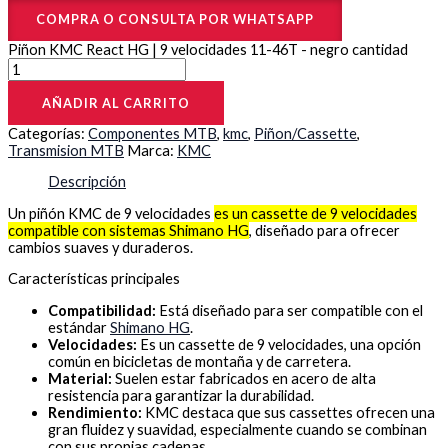
COMPRA O CONSULTA POR WHATSAPP
Piñon KMC React HG | 9 velocidades 11-46T - negro cantidad
AÑADIR AL CARRITO
Categorías:
Componentes MTB
,
kmc
,
Piñon/Cassette
,
Transmision MTB
Marca:
KMC
Descripción
Un piñón KMC de 9 velocidades
es un cassette de 9 velocidades
compatible con sistemas Shimano HG
, diseñado para ofrecer
cambios suaves y duraderos.
Características principales
Compatibilidad:
Está diseñado para ser compatible con el
estándar
Shimano HG
.
Velocidades:
Es un cassette de 9 velocidades, una opción
común en bicicletas de montaña y de carretera.
Material:
Suelen estar fabricados en acero de alta
resistencia para garantizar la durabilidad.
Rendimiento:
KMC destaca que sus cassettes ofrecen una
gran fluidez y suavidad, especialmente cuando se combinan
con sus propias cadenas.