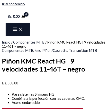
Ir al contenido
Bs.
0.00
Inicio
/
Componentes MTB
/ Piñon KMC React HG | 9 velocidades
11-46T – negro
Componentes MTB
,
kmc
,
Piñon/Cassette
,
Transmision MTB
Piñon KMC React HG | 9
velocidades 11-46T – negro
Bs.
508.00
Para sistemas Shimano HG
Combina a la perfección con las cadenas KMC.
Acero endurecido