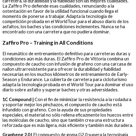
carretera, la durabilidad y la fiabilidad son las mejores cualidades.
La Zaffiro Pro defiende esas cualidades, renunciando a la
ostentación en favor de la utilidad funcional cuando llega el
momento de ponerse a trabajar. Adapta la tecnología de
competición probada en el WorldTour para el abuso diario de los
asfaltos, los baches y las condiciones inclementes. Nunca se ha
encontrado con una carretera que no pudiera dominar.
Zaffiro Pro – Training in All Conditions
El neumático de entrenamiento definitivo para carreteras duras y
condiciones aún más duras. El Zaffiro Pro de Vittoria combina un
compuesto de caucho con infusión de grafeno con una carcasa de
nailon ultrarresistente para ofrecer la durabilidad y fiabilidad
necesarias en los muchos kilómetros de entrenamiento de Early-
Season y Endurance. La cubierta de carretera para cicloturismo
adapta la tecnología probada en el World Tour para dominar el uso
diario sobre asfalto y superar baches y otras adversidades.
1C Compound |
Con el fin de minimizar la resistencia a la rodadura
y soportar mejor los pinchazos, el compuesto de caucho está
infundido con grafeno. Con la ayuda de sus propiedades
especiales, el material no sólo rellena eficazmente los huecos entre
las moléculas de caucho, sino que también crea una estructura
reforzada que es más ligera, más eficiente y también más duradera.
Graphene 2.0 |
El compuesto de goma G2.0 supera la tecnología