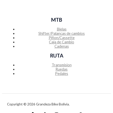
MTB
Bielas
Shifter/Palancas de cambios
Piñon/Cassette
Caja de Cambio
Cadenas
RUTA
Transmision
Ruedas
Pedales
Copyright © 2026 Grandeza Bike Bolivia.