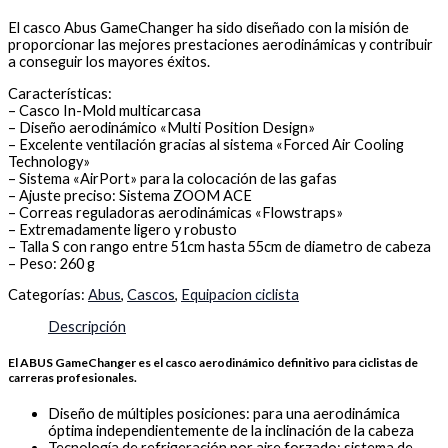
El casco Abus GameChanger ha sido diseñado con la misión de
proporcionar las mejores prestaciones aerodinámicas y contribuir
a conseguir los mayores éxitos.
Características:
– Casco In-Mold multicarcasa
– Diseño aerodinámico «Multi Position Design»
– Excelente ventilación gracias al sistema «Forced Air Cooling
Technology»
– Sistema «AirPort» para la colocación de las gafas
– Ajuste preciso: Sistema ZOOM ACE
– Correas reguladoras aerodinámicas «Flowstraps»
– Extremadamente ligero y robusto
– Talla S con rango entre 51cm hasta 55cm de diametro de cabeza
– Peso: 260 g
Categorías:
Abus
,
Cascos
,
Equipacion ciclista
Descripción
El ABUS GameChanger es el casco aerodinámico definitivo para ciclistas de
carreras profesionales.
Diseño de múltiples posiciones: para una aerodinámica
óptima independientemente de la inclinación de la cabeza
Tecnología de refrigeración por aire forzado: sistema de