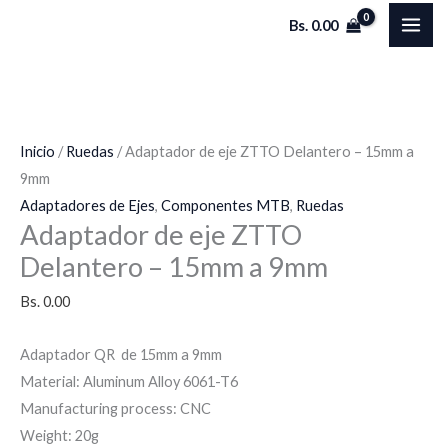
Ir
Adaptador
Bs.
0.00
al
de
contenido
eje
ZTTO
Delantero
-
Inicio
/
Ruedas
/ Adaptador de eje ZTTO Delantero – 15mm a
15mm
9mm
a
Adaptadores de Ejes
,
Componentes MTB
,
Ruedas
Adaptador de eje ZTTO
9mm
cantidad
Delantero – 15mm a 9mm
Bs.
0.00
Adaptador QR de 15mm a 9mm
Material: Aluminum Alloy 6061-T6
Manufacturing process: CNC
Weight: 20g